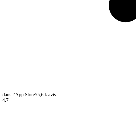
dans l’App Store
55,6 k avis
4,7