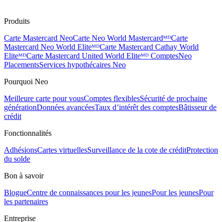
Produits
Carte Mastercard Neo
Carte Neo World Mastercardᴹᴰ
Carte
Mastercard Neo World Eliteᴹᴰ
Carte Mastercard Cathay World
Eliteᴹᴰ
Carte Mastercard United World Eliteᴹᴰ
Comptes
Neo
Placements
Services hypothécaires Neo
Pourquoi Neo
Meilleure carte pour vous
Comptes flexibles
Sécurité de prochaine
génération
Données avancées
Taux d’intérêt des comptes
Bâtisseur de
crédit
Fonctionnalités
Adhésions
Cartes virtuelles
Surveillance de la cote de crédit
Protection
du solde
Bon à savoir
Blogue
Centre de connaissances pour les jeunes
Pour les jeunes
Pour
les partenaires
Entreprise