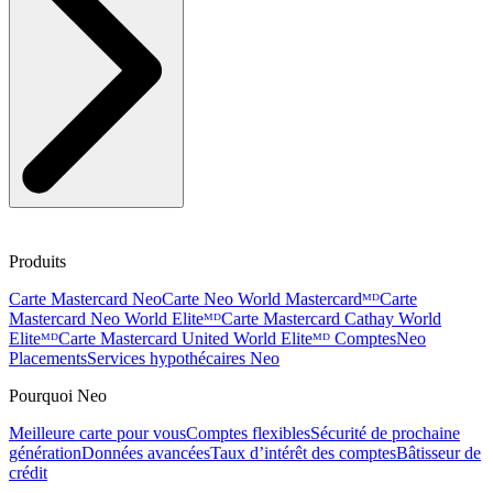
Produits
Carte Mastercard Neo
Carte Neo World Mastercardᴹᴰ
Carte
Mastercard Neo World Eliteᴹᴰ
Carte Mastercard Cathay World
Eliteᴹᴰ
Carte Mastercard United World Eliteᴹᴰ
Comptes
Neo
Placements
Services hypothécaires Neo
Pourquoi Neo
Meilleure carte pour vous
Comptes flexibles
Sécurité de prochaine
génération
Données avancées
Taux d’intérêt des comptes
Bâtisseur de
crédit