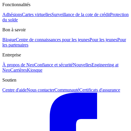
Fonctionnalités
Adhésions
Cartes virtuelles
Surveillance de la cote de crédit
Protection
du solde
Bon à savoir
Blogue
Centre de connaissances pour les jeunes
Pour les jeunes
Pour
les partenaires
Entreprise
À propos de Neo
Confiance et sécurité
Nouvelles
Engineering at
Neo
Carrières
Kiosque
Soutien
Centre d'aide
Nous contacter
Communauté
Certificats d'assurance